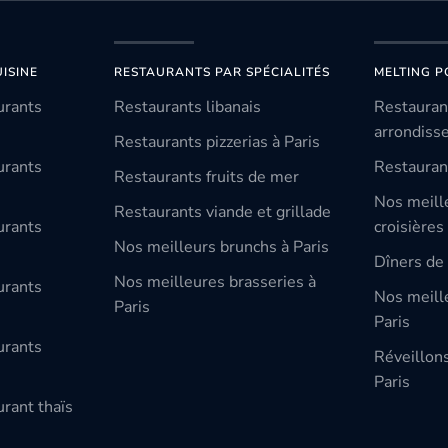
ISINE
RESTAURANTS PAR SPÉCIALITÉS
MELTING P
urants
Restaurants libanais
Restauran
arrondiss
Restaurants pizzerias à Paris
urants
Restauran
Restaurants fruits de mer
Nos meill
Restaurants viande et grillade
urants
croisières
Nos meilleurs brunchs à Paris
Dîners de 
Nos meilleures brasseries à
urants
Nos meille
Paris
Paris
urants
Réveillon
Paris
rant thaïs