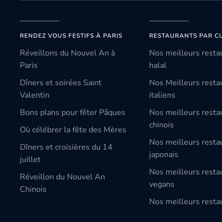
RENDEZ VOUS FESTIFS À PARIS
RESTAURANTS PAR CU
Réveillons du Nouvel An à
Nos meilleurs resta
Paris
halal
Dîners et soirées Saint
Nos Meilleurs resta
Valentin
italiens
Bons plans pour fêter Pâques
Nos meilleurs resta
chinois
Où célébrer la fête des Mères
Nos meilleurs resta
Dîners et croisières du 14
japonais
juillet
Nos meilleurs resta
Réveillon du Nouvel An
vegans
Chinois
Nos meilleurs restau