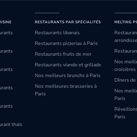
ISINE
RESTAURANTS PAR SPÉCIALITÉS
MELTING P
urants
Restaurants libanais
Restauran
arrondiss
Restaurants pizzerias à Paris
urants
Restauran
Restaurants fruits de mer
Nos meill
Restaurants viande et grillade
urants
croisières
Nos meilleurs brunchs à Paris
Dîners de 
Nos meilleures brasseries à
urants
Nos meille
Paris
Paris
urants
Réveillon
Paris
rant thaïs