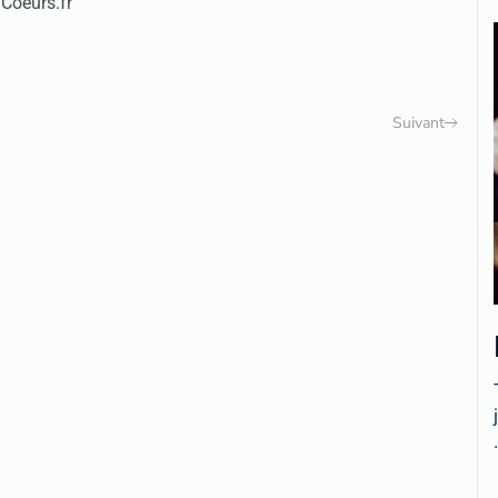
 Coeurs.fr
Suivant
.