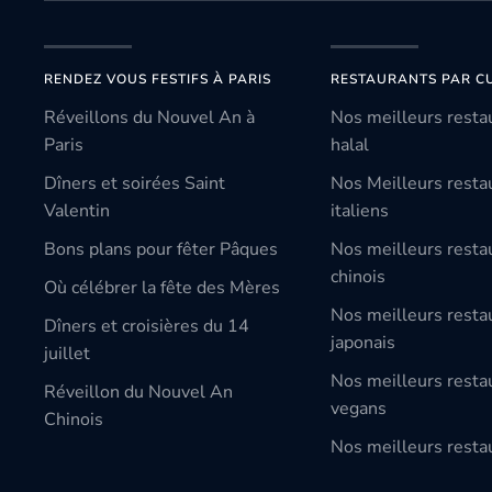
RENDEZ VOUS FESTIFS À PARIS
RESTAURANTS PAR CU
Réveillons du Nouvel An à
Nos meilleurs resta
Paris
halal
Dîners et soirées Saint
Nos Meilleurs resta
Valentin
italiens
Bons plans pour fêter Pâques
Nos meilleurs resta
chinois
Où célébrer la fête des Mères
Nos meilleurs resta
Dîners et croisières du 14
japonais
juillet
Nos meilleurs resta
Réveillon du Nouvel An
vegans
Chinois
Nos meilleurs restau