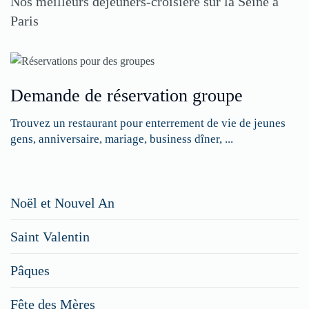
Nos meilleurs déjeuners-croisière sur la Seine à
Paris
Demande de réservation groupe
Trouvez un restaurant pour enterrement de vie de jeunes
gens, anniversaire, mariage, business dîner, ...
Restaurateurs,
Noël et Nouvel An
faites
Saint Valentin
figurer
vos
Pâques
menus
Fête des Mères