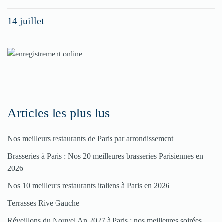
spéciaux
14 juillet
dans
nos
rubriques
Spéciales
Fêtes
Articles les plus lus
Pour
Nos meilleurs restaurants de Paris par arrondissement
enregistrer
Brasseries à Paris : Nos 20 meilleures brasseries Parisiennes en
votre
2026
restaurant
Nos 10 meilleurs restaurants italiens à Paris en 2026
Cliquez
Terrasses Rive Gauche
ici
Réveillons du Nouvel An 2027 à Paris : nos meilleures soirées,