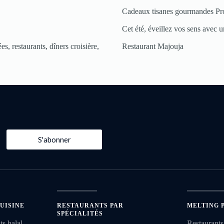
Cadeaux tisanes gourmandes Pr
Cet été, éveillez vos sens avec un
s, restaurants, dîners croisière,
Restaurant Majouja
S'abonner
UISINE
RESTAURANTS PAR
MELTING 
SPÉCIALITÉS
ts halal
Restaurants