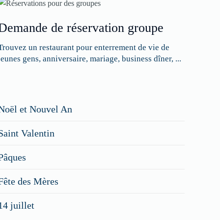
Demande de réservation groupe
Trouvez un restaurant pour enterrement de vie de
jeunes gens, anniversaire, mariage, business dîner, ...
Restaurateurs,
Noël et Nouvel An
faites
Saint Valentin
figurer
vos
Pâques
menus
Fête des Mères
spéciaux
14 juillet
dans