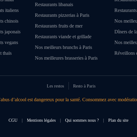
Restaurants libanais
s italiens
Restaurants
Restaurants pizzerias à Paris
ts chinois
Nos meilleu
Restaurants fruits de mer
ts japonais
Dîners de l
Restaurants viande et grillade
nts vegans
Nos meilleu
Nos meilleurs brunchs à Paris
t thaïs
Réveillons 
Nos meilleures brasseries à Paris
Les restos
Resto à Paris
’abus d’alcool est dangereux pour la santé. Consommez avec modératio
CGU
|
Mentions légales
|
Qui sommes nous ?
|
Plan du site