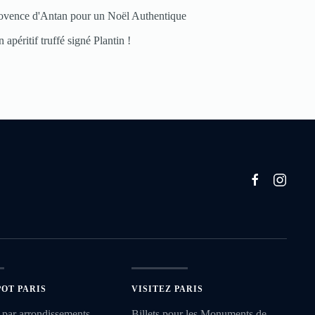
ovence d'Antan pour un Noël Authentique
 apéritif truffé signé Plantin !
POT PARIS
VISITEZ PARIS
 par arrondissements
Billets pour les Monuments de