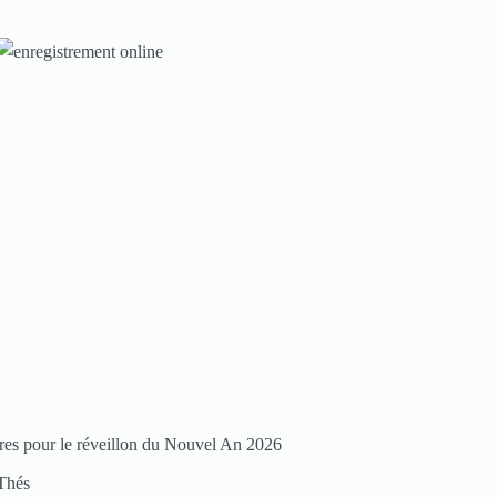
nos
rubriques
Spéciales
Fêtes
Pour
enregistrer
votre
restaurant
Cliquez
ici
res pour le réveillon du Nouvel An 2026
Thés