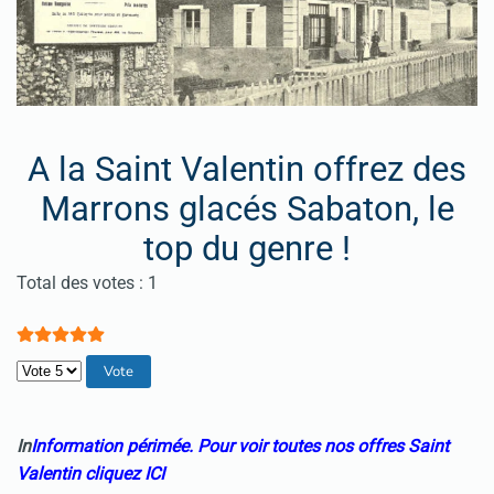
A la Saint Valentin offrez des
Marrons glacés Sabaton, le
top du genre !
Vote utilisateur:
5
/
5
Total des votes : 1
Veuillez voter
I
n
Information périmée.
Pour v
oir toutes nos offres Saint
Valentin cliquez
ICI