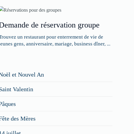
Demande de réservation groupe
Trouvez un restaurant pour enterrement de vie de
jeunes gens, anniversaire, mariage, business dîner, ...
Restaurateurs,
Noël et Nouvel An
faites
Saint Valentin
figurer
vos
Pâques
menus
Fête des Mères
spéciaux
14 juillet