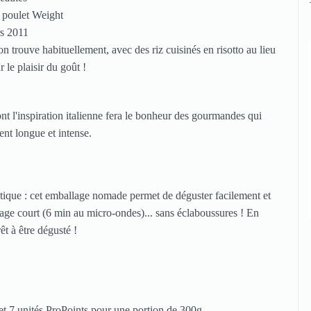
on trouve habituellement, avec des riz cuisinés en risotto au lieu
 le plaisir du goût !
ont l'inspiration italienne fera le bonheur des gourmandes qui
ent longue et intense.
atique : cet emballage nomade permet de déguster facilement et
fage court (6 min au micro-ondes)... sans éclaboussures ! En
prêt à être dégusté !
 et 7 unités ProPoints pour une portion de 300g