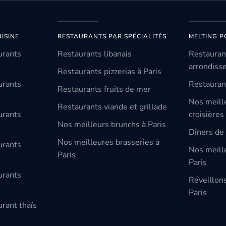
ISINE
RESTAURANTS PAR SPÉCIALITÉS
MELTING P
urants
Restaurants libanais
Restauran
arrondiss
Restaurants pizzerias à Paris
urants
Restauran
Restaurants fruits de mer
Nos meill
Restaurants viande et grillade
urants
croisières
Nos meilleurs brunchs à Paris
Dîners de 
Nos meilleures brasseries à
urants
Nos meille
Paris
Paris
urants
Réveillon
Paris
rant thaïs