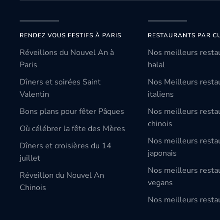
RENDEZ VOUS FESTIFS À PARIS
RESTAURANTS PAR CU
Réveillons du Nouvel An à
Nos meilleurs resta
Paris
halal
Dîners et soirées Saint
Nos Meilleurs resta
Valentin
italiens
Bons plans pour fêter Pâques
Nos meilleurs resta
chinois
Où célébrer la fête des Mères
Nos meilleurs resta
Dîners et croisières du 14
japonais
juillet
Nos meilleurs resta
Réveillon du Nouvel An
vegans
Chinois
Nos meilleurs restau