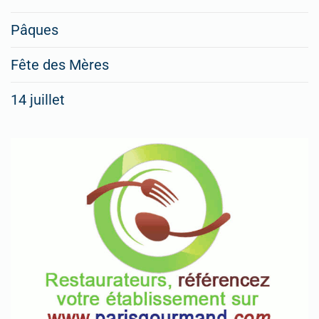
figurer
vos
Pâques
menus
Fête des Mères
spéciaux
14 juillet
dans
nos
rubriques
Spéciales
Fêtes
Pour
enregistrer
votre