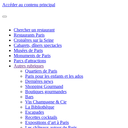
Accéder au contenu principal
Chercher un restaurant
Restaurants Paris
Croisières sur la Seine
Cabarets, dîners spectacles
Musées de Paris
Monuments de Paris
Parcs d'attractions
Autres rubriques
Quartiers de Paris
Paris pour les enfants et les ados
Dernières news
Shopping Gourmand
Boutiques gourmandes
Bars
Vin Champagne & Cie
La Bibliothèque
Escapades
Recettes cocktails
Expositions d’art à Paris
Les châteaux autour de Paris