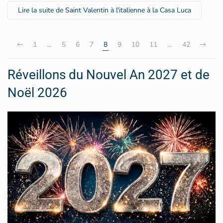
Lire la suite de Saint Valentin à l'italienne à la Casa Luca
1
…
5
6
7
8
9
10
11
…
42
Réveillons du Nouvel An 2027 et de
Noël 2026