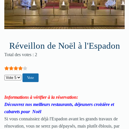
Réveillon de Noël à l'Espadon
Vote utilisateur:
4
/
5
Total des votes : 2
Veuillez voter
Informations à vérifier à la réservation:
Découvrez nos meilleurs restaurants, déjeuners croisière et
cabarets pour Noël
Si vous connaissiez déjà l'Espadon avant les grands travaux de
rénovation, vous ne serez pas dépaysés, mais plutôt éblouis, par