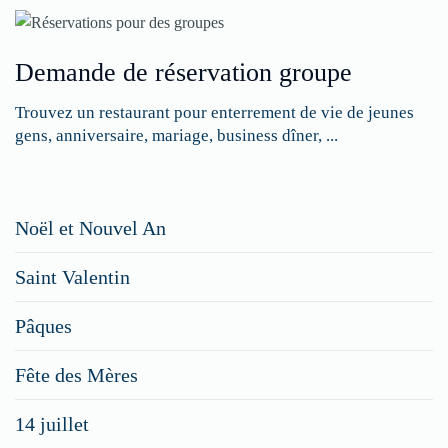
Demande de réservation groupe
Trouvez un restaurant pour enterrement de vie de jeunes
gens, anniversaire, mariage, business dîner, ...
Restaurateurs,
Noël et Nouvel An
faites
Saint Valentin
figurer
vos
Pâques
menus
Fête des Mères
spéciaux
14 juillet
dans