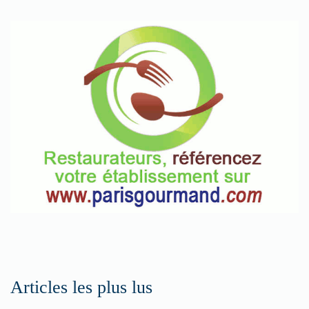
nos
rubriques
Spéciales
Fêtes
Pour
enregistrer
votre
restaurant
Cliquez
ici
Articles les plus lus