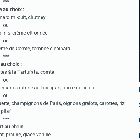
***
e au choix :
nard mi-cuit, chutney
ou
inis, crème citronnée
ou
crème de Comté, tombée d’épinard
***
 au choix :
ttes à la Tartufata, comté
ou
égumes infusé au foie gras, purée de céleri
ou
tte, champignons de Paris, oignons grelots, carottes, riz
pilaf
***
t au choix :
t, praliné, glace vanille