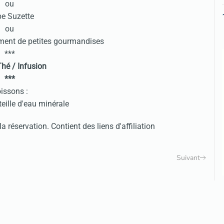
ou
pe Suzette
ou
ment de petites gourmandises
***
Thé / Infusion
***
issons :
eille d'eau minérale
a réservation. Contient des liens d'affiliation
Suivant