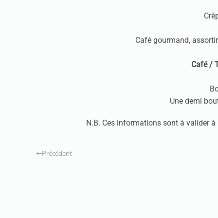
Crê
Café gourmand, assorti
Café / 
Bo
Une demi bout
N.B. Ces informations sont à valider à l
Précédent