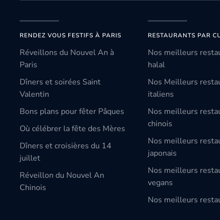
RENDEZ VOUS FESTIFS À PARIS
RESTAURANTS PAR CU
Réveillons du Nouvel An à
Nos meilleurs resta
Paris
halal
Dîners et soirées Saint
Nos Meilleurs resta
Valentin
italiens
Bons plans pour fêter Pâques
Nos meilleurs resta
chinois
Où célébrer la fête des Mères
Nos meilleurs resta
Dîners et croisières du 14
japonais
juillet
Nos meilleurs resta
Réveillon du Nouvel An
vegans
Chinois
Nos meilleurs restau