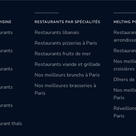
ISINE
RESTAURANTS PAR SPÉCIALITÉS
MELTING P
urants
Restaurants libanais
Restauran
arrondiss
Restaurants pizzerias à Paris
urants
Restauran
Restaurants fruits de mer
Nos meill
Restaurants viande et grillade
urants
croisières
Nos meilleurs brunchs à Paris
Dîners de 
Nos meilleures brasseries à
urants
Nos meille
Paris
Paris
urants
Réveillon
Paris
rant thaïs