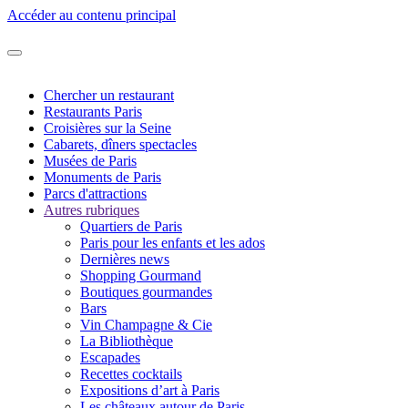
Accéder au contenu principal
Chercher un restaurant
Restaurants Paris
Croisières sur la Seine
Cabarets, dîners spectacles
Musées de Paris
Monuments de Paris
Parcs d'attractions
Autres rubriques
Quartiers de Paris
Paris pour les enfants et les ados
Dernières news
Shopping Gourmand
Boutiques gourmandes
Bars
Vin Champagne & Cie
La Bibliothèque
Escapades
Recettes cocktails
Expositions d’art à Paris
Les châteaux autour de Paris