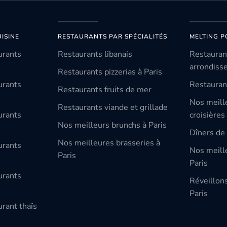
ISINE
RESTAURANTS PAR SPÉCIALITÉS
MELTING P
urants
Restaurants libanais
Restauran
arrondiss
Restaurants pizzerias à Paris
urants
Restauran
Restaurants fruits de mer
Nos meill
Restaurants viande et grillade
urants
croisières
Nos meilleurs brunchs à Paris
Dîners de 
Nos meilleures brasseries à
urants
Nos meille
Paris
Paris
urants
Réveillon
Paris
rant thaïs