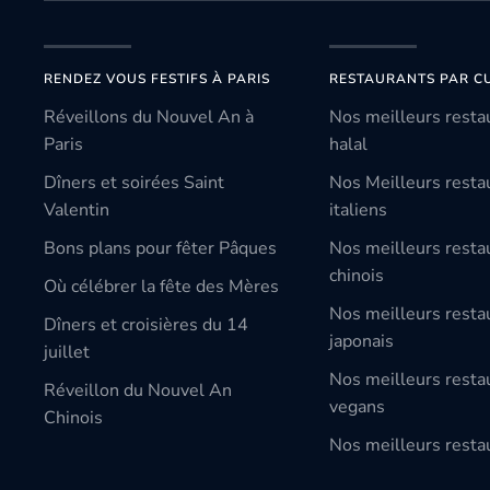
RENDEZ VOUS FESTIFS À PARIS
RESTAURANTS PAR CU
Réveillons du Nouvel An à
Nos meilleurs resta
Paris
halal
Dîners et soirées Saint
Nos Meilleurs resta
Valentin
italiens
Bons plans pour fêter Pâques
Nos meilleurs resta
chinois
Où célébrer la fête des Mères
Nos meilleurs resta
Dîners et croisières du 14
japonais
juillet
Nos meilleurs resta
Réveillon du Nouvel An
vegans
Chinois
Nos meilleurs restau