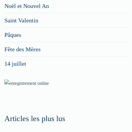
Restaurateurs,
Noël et Nouvel An
faites
Saint Valentin
figurer
vos
Pâques
menus
Fête des Mères
spéciaux
14 juillet
dans
nos
rubriques
Spéciales
Fêtes
Articles les plus lus
Pour