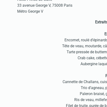
33 avenue George V, 75008 Paris
Métro George V
Extrait
E
Encornet, roulé d’épinard
Tête de veau, moutarde, câ
Tarte pressée de butternu
Crab cake, cébet
Aubergine laqué
Cannette de Challans, cuis
Trio d’agneau,
Paleron braisé,
Ris de veau, millef
Filet de truite, purée de b