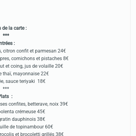
s de la carte :
***
ntrées :
s, citron confit et parmesan 24€
pres, cornichons et pistaches 8€
t et coing, jus de volaille 20€
te thaï, mayonnaise 22€
e, sauce teriyaki 18€
***
Plats :
ses confites, betterave, noix 39€
 polenta crémeuse 45€
 gratin dauphinois 38€
euille de topinambour 60€
rocolis et brocoletti grillés 38€