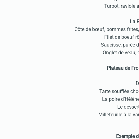
Turbot, raviol
La R
Côte de bœuf, pommes frites,
Filet de boeuf r
Saucisse, purée 
Onglet de veau, 
Plateau de Fr
D
Tarte soufflée ch
La poire d’Hélè
Le desser
Millefeuille à la v
Exemple d