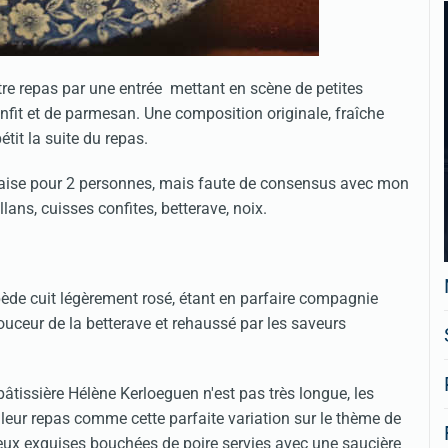
re repas par une entrée mettant en scène de petites
confit et de parmesan. Une composition originale, fraîche
étit la suite du repas.
rnaise pour 2 personnes, mais faute de consensus avec mon
lans, cuisses confites, betterave, noix.
mipède cuit légèrement rosé, étant en parfaire compagnie
douceur de la betterave et rehaussé par les saveurs
e pâtissière Hélène Kerloeguen n'est pas très longue, les
 leur repas comme cette parfaite variation sur le thème de
 deux exquises bouchées de poire servies avec une saucière