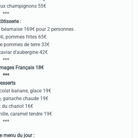
e aux champignons 55€
***
ôtisserie :
 béarnaise 169€ pour 2 personnes .
ôti, pommes frites 65€
de pommes de terre 33€
caviar d’aubergine 42€
***
omages Français 18€
***
esserts
ocolat banane, glace 19€
ne, ganache chaude 19€
t du chariot 16€
anille, caramel tendre 19€
***
e menu du jour :