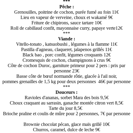
***
Pêche :
Grenouilles, poitrine de cochon, purée fumé au foin 11€
Lieu en vapeur de verveine, choux et wakamé 9€
Friture de chipirons, sauce tartare 10€
Roll de cabillaud confit, mayonnaise curry, papaye verte12€
***
Viande :
Vitello-tonato , katsuobushi , légumes à la flamme 11€
Pastilla d'agneau, claqueret, jalapenos grillés 11€
Black bao , porc confit, légumes croquants 12€
Cromesquis de cochon, champignons à crus 9€
Côte de cochon Duroc, garniture primeur pour 2 pers : prix par
personne 23€
Basse côte de bœuf normande rôtie, glacée à l'ail noir,
pommes grenailles de 1,5 kg pour deux personnes 46€ par personne
***
Douceurs :
Ravioles d'ananas, sorbet Mara des bois 9,5€
Choux craquant au sarrasin, ganache montée citron vert 8,5€
Tarte du jour 8,5€
Brioche praline et coulis de mûre pour 2 personnes, 7€ par personne
Brownie chocolat pécan, glace maïs grillé 10€
Churros, caramel, dulce de leche 9€