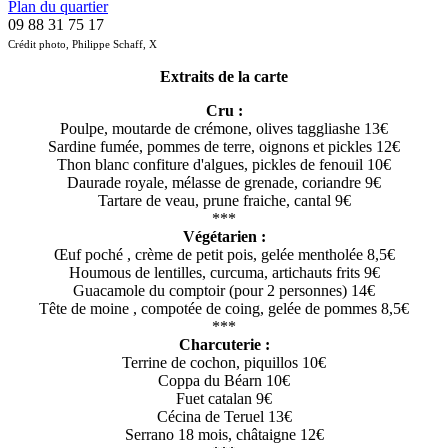
Plan du quartier
09 88 31 75 17
Crédit photo,
Philippe Schaff
, X
Extraits de la carte
Cru :
Poulpe, moutarde de crémone, olives taggliashe 13€
Sardine fumée, pommes de terre, oignons et pickles 12€
Thon blanc confiture d'algues, pickles de fenouil 10€
Daurade royale, mélasse de grenade, coriandre 9€
Tartare de veau, prune fraiche, cantal 9€
***
Végétarien :
Œuf poché , crème de petit pois, gelée mentholée 8,5€
Houmous de lentilles, curcuma, artichauts frits 9€
Guacamole du comptoir (pour 2 personnes) 14€
Tête de moine , compotée de coing, gelée de pommes 8,5€
***
Charcuterie :
Terrine de cochon, piquillos 10€
Coppa du Béarn 10€
Fuet catalan 9€
Cécina de Teruel 13€
Serrano 18 mois, châtaigne 12€