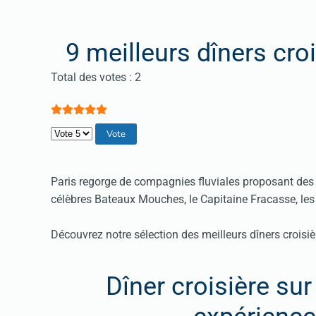
9 meilleurs dîners croi
Vote utilisateur:
5
/
5
Total des votes : 2
Veuillez voter
Paris regorge de compagnies fluviales proposant des cr
célèbres Bateaux Mouches, le Capitaine Fracasse, les
Découvrez notre sélection des meilleurs dîners croisièr
Dîner croisière sur