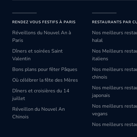
RENDEZ VOUS FESTIFS À PARIS
RESTAURANTS PAR CU
Réveillons du Nouvel An à
Nos meilleurs resta
Paris
halal
Dîners et soirées Saint
Nos Meilleurs resta
Valentin
italiens
Bons plans pour fêter Pâques
Nos meilleurs resta
chinois
Où célébrer la fête des Mères
Nos meilleurs resta
Dîners et croisières du 14
japonais
juillet
Nos meilleurs resta
Réveillon du Nouvel An
vegans
Chinois
Nos meilleurs restau