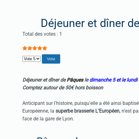
Déjeuner et dîner d
Vote utilisateur:
5
/
5
Total des votes : 1
Veuillez voter
Déjeuner et dîner de
Pâques
le
dimanche 5 et le lundi 
Comptez autour de 50€ hors boisson
Anticipant sur l'histoire, puisqu'elle a été ainsi bap
Européenne, la
superbe brasserie L'Européen
, n'est p
face de la gare de Lyon.