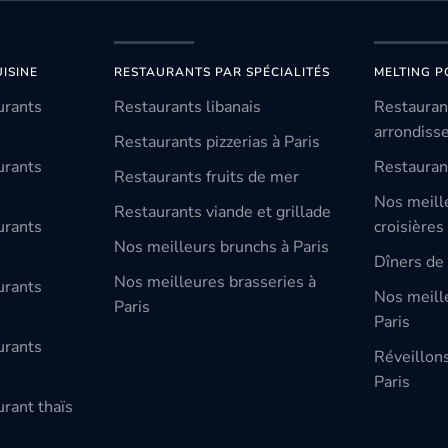
ISINE
RESTAURANTS PAR SPÉCIALITÉS
MELTING P
urants
Restaurants libanais
Restauran
arrondiss
Restaurants pizzerias à Paris
urants
Restauran
Restaurants fruits de mer
Nos meill
Restaurants viande et grillade
urants
croisières
Nos meilleurs brunchs à Paris
Dîners de 
Nos meilleures brasseries à
urants
Nos meille
Paris
Paris
urants
Réveillon
Paris
rant thaïs