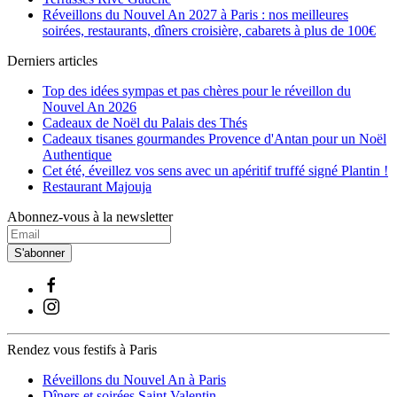
Réveillons du Nouvel An 2027 à Paris : nos meilleures
soirées, restaurants, dîners croisière, cabarets à plus de 100€
Derniers articles
Top des idées sympas et pas chères pour le réveillon du
Nouvel An 2026
Cadeaux de Noël du Palais des Thés
Cadeaux tisanes gourmandes Provence d'Antan pour un Noël
Authentique
Cet été, éveillez vos sens avec un apéritif truffé signé Plantin !
Restaurant Majouja
Abonnez-vous à la newsletter
S'abonner
Rendez vous festifs à Paris
Réveillons du Nouvel An à Paris
Dîners et soirées Saint Valentin