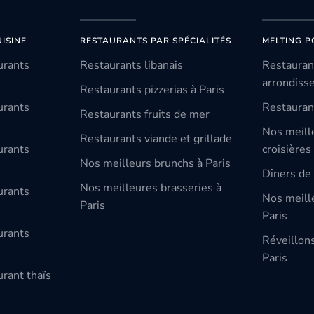
ISINE
RESTAURANTS PAR SPÉCIALITÉS
MELTING P
urants
Restaurants libanais
Restauran
arrondiss
Restaurants pizzerias à Paris
urants
Restauran
Restaurants fruits de mer
Nos meill
Restaurants viande et grillade
urants
croisières
Nos meilleurs brunchs à Paris
Dîners de 
Nos meilleures brasseries à
urants
Nos meille
Paris
Paris
urants
Réveillon
Paris
rant thaïs