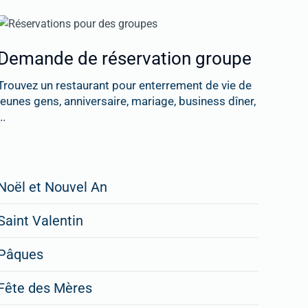
Demande de réservation groupe
Trouvez un restaurant pour enterrement de vie de
jeunes gens, anniversaire, mariage, business dîner,
..
Restaurateurs,
Noël et Nouvel An
faites
Saint Valentin
figurer
vos
Pâques
menus
Fête des Mères
spéciaux