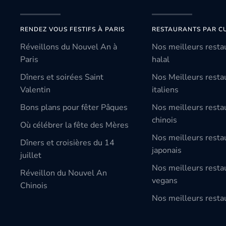
RENDEZ VOUS FESTIFS À PARIS
RESTAURANTS PAR CU
Réveillons du Nouvel An à
Nos meilleurs resta
Paris
halal
Dîners et soirées Saint
Nos Meilleurs resta
Valentin
italiens
Bons plans pour fêter Pâques
Nos meilleurs resta
chinois
Où célébrer la fête des Mères
Nos meilleurs resta
Dîners et croisières du 14
japonais
juillet
Nos meilleurs resta
Réveillon du Nouvel An
vegans
Chinois
Nos meilleurs restau