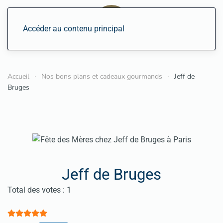
Accéder au contenu principal
Accueil
Nos bons plans et cadeaux gourmands
Jeff de
Bruges
Jeff de Bruges
Vote utilisateur:
5
/
5
Total des votes : 1