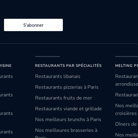
S'abonner
ISINE
RESTAURANTS PAR SPÉCIALITÉS
MELTING P
urants
Restaurants libanais
Restauran
arrondiss
Restaurants pizzerias à Paris
urants
Restauran
Restaurants fruits de mer
Nos meill
Restaurants viande et grillade
urants
croisières
Nos meilleurs brunchs à Paris
Dîners de 
Nos meilleures brasseries à
urants
Nos meille
Paris