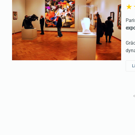
Pari
expo
Grâc
dyna
L