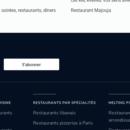
Cet été, éveillez vos sens avec
soirées, restaurants, dîners
Restaurant Majouja
S'abonner
ISINE
RESTAURANTS PAR SPÉCIALITÉS
MELTING P
urants
Restaurants libanais
Restauran
arrondiss
Restaurants pizzerias à Paris