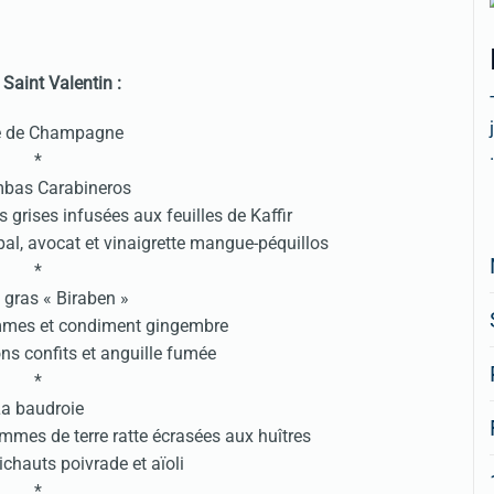
 Saint Valentin :
 de Champagne
.
*
bas Carabineros
es grises infusées aux feuilles de Kaffir
pal, avocat et vinaigrette mangue-péquillos
*
 gras « Biraben »
ommes et condiment gingembre
nons confits et anguille fumée
*
a baudroie
ommes de terre ratte écrasées aux huîtres
rtichauts poivrade et aïoli
*