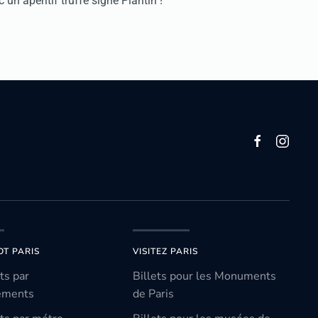
 un apéritif truffé signé Plantin !
OT PARIS
VISITEZ PARIS
ts par
Billets pour les Monuments
ements
de Paris