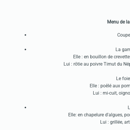
Menu de la
Coupe
La gam
Elle : en bouillon de crevett
Lui : rôtie au poivre Timut du Né
Le foie
Elle : poêlé aux p
Lui : mi-cuit, oig
L
Elle: en chapelure d'algues, p
Lui : grillée, a