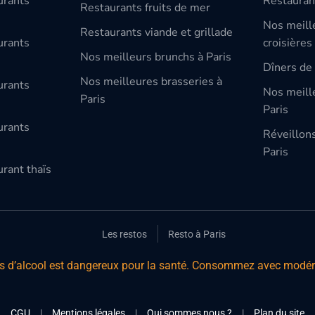
urants
Restauran
Restaurants fruits de mer
Nos meill
Restaurants viande et grillade
urants
croisières
Nos meilleurs brunchs à Paris
Dîners de 
Nos meilleures brasseries à
urants
Nos meille
Paris
Paris
urants
Réveillon
Paris
rant thaïs
Les restos
Resto à Paris
s d’alcool est dangereux pour la santé. Consommez avec modér
CGU
|
Mentions légales
|
Qui sommes nous ?
|
Plan du site