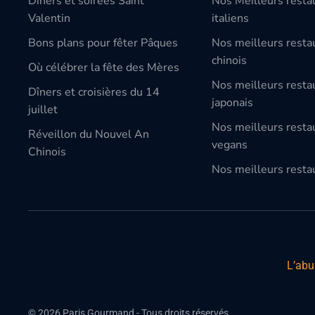
Dîners et soirées Saint
Nos Meilleurs resta
Valentin
italiens
Bons plans pour fêter Pâques
Nos meilleurs resta
chinois
Où célébrer la fête des Mères
Nos meilleurs resta
Dîners et croisières du 14
japonais
juillet
Nos meilleurs resta
Réveillon du Nouvel An
vegans
Chinois
Nos meilleurs restau
L’abu
©
2026
Paris Gourmand - Tous droits réservés.