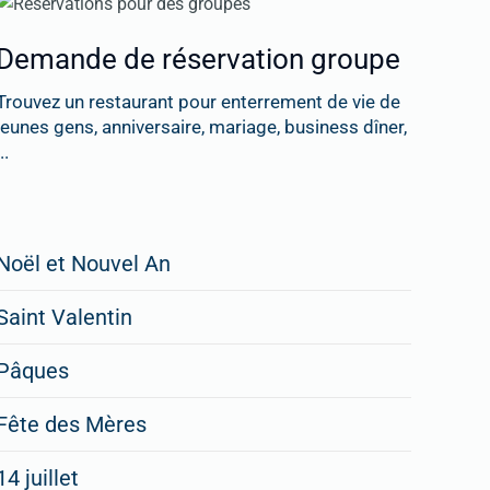
Demande de réservation groupe
Trouvez un restaurant pour enterrement de vie de
jeunes gens, anniversaire, mariage, business dîner,
..
Restaurateurs,
Noël et Nouvel An
faites
Saint Valentin
figurer
vos
Pâques
menus
Fête des Mères
spéciaux
14 juillet
dans