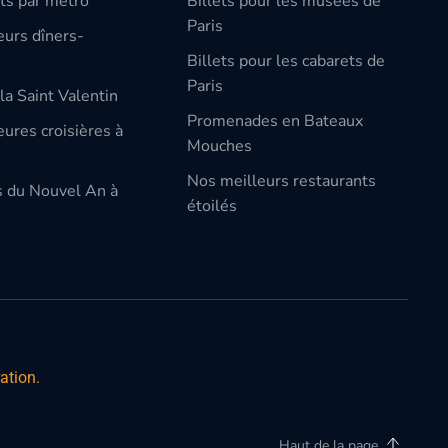
ts par métro
Billets pour les musées de
Paris
eurs dîners-
Billets pour les cabarets de
Paris
la Saint Valentin
Promenades en Bateaux
ures croisières à
Mouches
Nos meilleurs restaurants
s du Nouvel An à
étoilés
ation.
Haut de la page