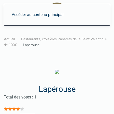
Accéder au contenu principal
Accueil
Restaurants, croisières, cabarets de la Saint Valentin +
de 100€
Lapérouse
Lapérouse
Vote utilisateur:
4
/
5
Total des votes : 1