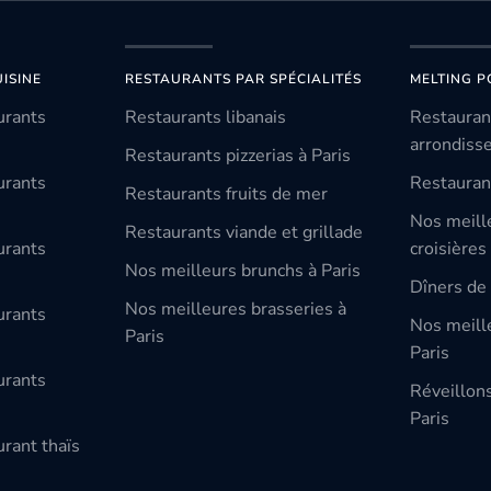
ISINE
RESTAURANTS PAR SPÉCIALITÉS
MELTING P
urants
Restaurants libanais
Restauran
arrondiss
Restaurants pizzerias à Paris
urants
Restauran
Restaurants fruits de mer
Nos meill
Restaurants viande et grillade
urants
croisières
Nos meilleurs brunchs à Paris
Dîners de 
Nos meilleures brasseries à
urants
Nos meille
Paris
Paris
urants
Réveillon
Paris
rant thaïs