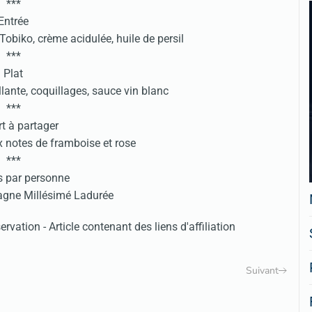
***
Entrée
obiko, crème acidulée, huile de persil
***
Plat
llante, coquillages, sauce vin blanc
***
t à partager
x notes de framboise et rose
***
 par personne
gne Millésimé Ladurée
rvation - Article contenant des liens d'affiliation
Suivant