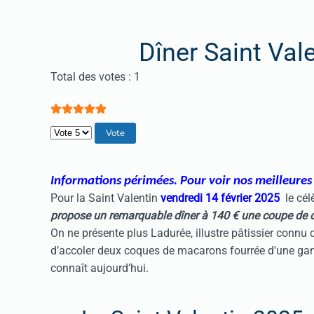
Dîner Saint Val
Vote utilisateur:
5
/
5
Total des votes : 1
Veuillez voter
Informations périmées. Pour voir nos meilleures o
Pour la
Saint Valentin
vendredi 14 février 2025
le cé
propose un remarquable dîner à 140 € une coupe d
On ne présente plus Ladurée, illustre pâtissier connu 
d’accoler deux coques de macarons fourrée d'une gan
connaît aujourd’hui.