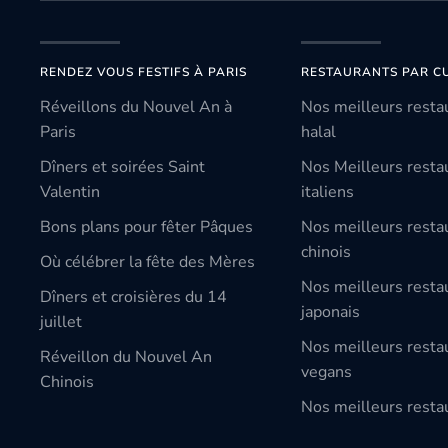
RENDEZ VOUS FESTIFS À PARIS
RESTAURANTS PAR CU
Réveillons du Nouvel An à
Nos meilleurs resta
Paris
halal
Dîners et soirées Saint
Nos Meilleurs resta
Valentin
italiens
Bons plans pour fêter Pâques
Nos meilleurs resta
chinois
Où célébrer la fête des Mères
Nos meilleurs resta
Dîners et croisières du 14
japonais
juillet
Nos meilleurs resta
Réveillon du Nouvel An
vegans
Chinois
Nos meilleurs restau