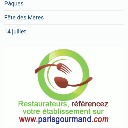
vos
Pâques
menus
Fête des Mères
spéciaux
14 juillet
dans
nos
rubriques
Spéciales
Fêtes
Pour
enregistrer
votre
restaurant