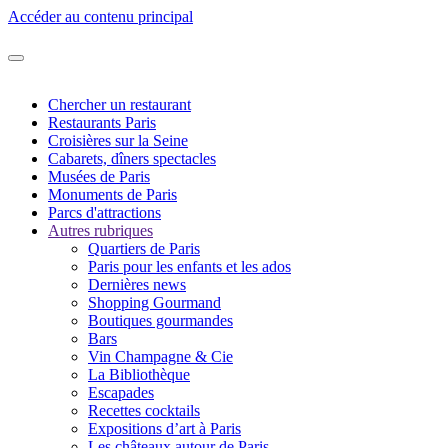
Accéder au contenu principal
Chercher un restaurant
Restaurants Paris
Croisières sur la Seine
Cabarets, dîners spectacles
Musées de Paris
Monuments de Paris
Parcs d'attractions
Autres rubriques
Quartiers de Paris
Paris pour les enfants et les ados
Dernières news
Shopping Gourmand
Boutiques gourmandes
Bars
Vin Champagne & Cie
La Bibliothèque
Escapades
Recettes cocktails
Expositions d’art à Paris
Les châteaux autour de Paris