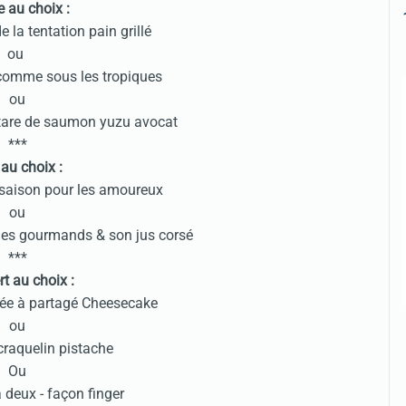
e au choix :
e la tentation pain grillé
ou
comme sous les tropiques
ou
rtare de saumon yuzu avocat
***
 au choix :
 saison pour les amoureux
ou
r les gourmands & son jus corsé
***
t au choix :
rée à partagé Cheesecake
ou
raquelin pistache
Ou
 deux - façon finger