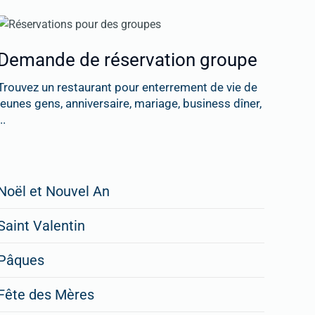
Demande de réservation groupe
Trouvez un restaurant pour enterrement de vie de
jeunes gens, anniversaire, mariage, business dîner,
..
Restaurateurs,
Noël et Nouvel An
faites
Saint Valentin
figurer
vos
Pâques
menus
Fête des Mères
spéciaux