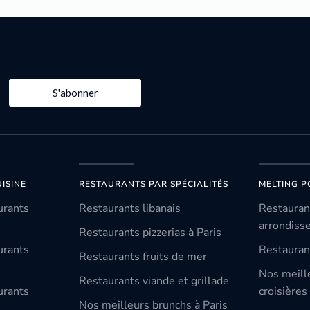
S'abonner
ISINE
RESTAURANTS PAR SPÉCIALITÉS
MELTING P
urants
Restaurants libanais
Restauran
arrondiss
Restaurants pizzerias à Paris
urants
Restauran
Restaurants fruits de mer
Nos meill
Restaurants viande et grillade
urants
croisières
Nos meilleurs brunchs à Paris