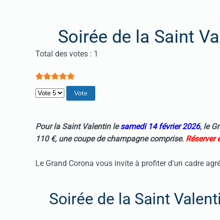
Soirée de la Saint V
Vote utilisateur:
5
/
5
Total des votes : 1
Veuillez voter
Pour la
Saint Valentin
le
samedi 14 février 2026
, le 
110 €, une coupe de champagne comprise.
Réserver e
Le Grand Corona vous invite à profiter d'un cadre agr
Soirée de la Saint Valen