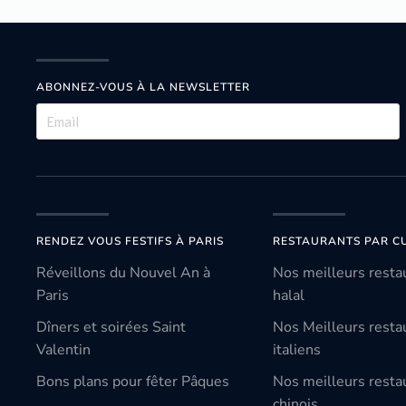
ABONNEZ-VOUS À LA NEWSLETTER
RENDEZ VOUS FESTIFS À PARIS
RESTAURANTS PAR CU
Réveillons du Nouvel An à
Nos meilleurs resta
Paris
halal
Dîners et soirées Saint
Nos Meilleurs resta
Valentin
italiens
Bons plans pour fêter Pâques
Nos meilleurs resta
chinois