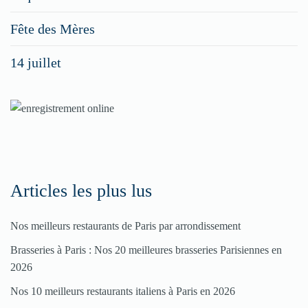
menus
Fête des Mères
spéciaux
14 juillet
dans
nos
rubriques
Spéciales
Fêtes
Articles les plus lus
Pour
Nos meilleurs restaurants de Paris par arrondissement
enregistrer
Brasseries à Paris : Nos 20 meilleures brasseries Parisiennes en
votre
2026
restaurant
Nos 10 meilleurs restaurants italiens à Paris en 2026
Cliquez