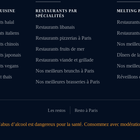
UISINE
RESTAURANTS PAR
MELTING 
SPÉCIALITÉS
ts halal
Restaurants
Restaurants libanais
s italiens
Restaurants
Restaurants pizzerias à Paris
ts chinois
Nos meilleu
Restaurants fruits de mer
ts japonais
Dîners de l
Restaurants viande et grillade
nts vegans
Nos meilleu
Nos meilleurs brunchs à Paris
t thaïs
Réveillons 
Nos meilleures brasseries à Paris
Les restos
Resto à Paris
’abus d’alcool est dangereux pour la santé. Consommez avec modératio