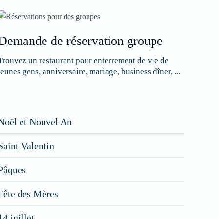
Demande de réservation groupe
Trouvez un restaurant pour enterrement de vie de
jeunes gens, anniversaire, mariage, business dîner, ...
Restaurateurs,
Noël et Nouvel An
faites
Saint Valentin
figurer
vos
Pâques
menus
Fête des Mères
spéciaux
14 juillet