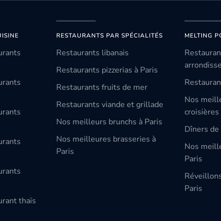
ISINE
RESTAURANTS PAR SPÉCIALITÉS
MELTING P
urants
Restaurants libanais
Restauran
arrondiss
Restaurants pizzerias à Paris
urants
Restauran
Restaurants fruits de mer
Nos meill
Restaurants viande et grillade
urants
croisières
Nos meilleurs brunchs à Paris
Dîners de 
Nos meilleures brasseries à
urants
Nos meille
Paris
Paris
urants
Réveillon
Paris
rant thaïs