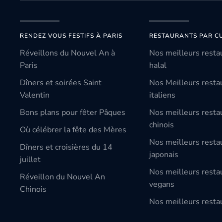
RENDEZ VOUS FESTIFS À PARIS
RESTAURANTS PAR CU
Réveillons du Nouvel An à
Nos meilleurs resta
Paris
halal
Dîners et soirées Saint
Nos Meilleurs resta
Valentin
italiens
Bons plans pour fêter Pâques
Nos meilleurs resta
chinois
Où célébrer la fête des Mères
Nos meilleurs resta
Dîners et croisières du 14
japonais
juillet
Nos meilleurs resta
Réveillon du Nouvel An
vegans
Chinois
Nos meilleurs restau