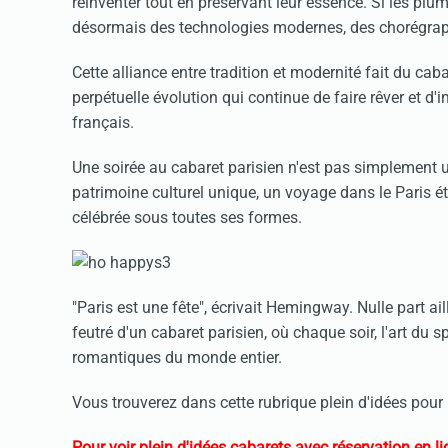
réinventer tout en préservant leur essence. Si les plum
désormais des technologies modernes, des chorégrap
Cette alliance entre tradition et modernité fait du cab
perpétuelle évolution qui continue de faire rêver et d'inc
français.
Une soirée au cabaret parisien n'est pas simplement 
patrimoine culturel unique, un voyage dans le Paris éter
célébrée sous toutes ses formes.
"Paris est une fête", écrivait Hemingway. Nulle part ai
feutré d'un cabaret parisien, où chaque soir, l'art du
romantiques du monde entier.
Vous trouverez dans cette rubrique plein d'idées pour
Pour voir plein d'idées cabarets avec réservation en lig