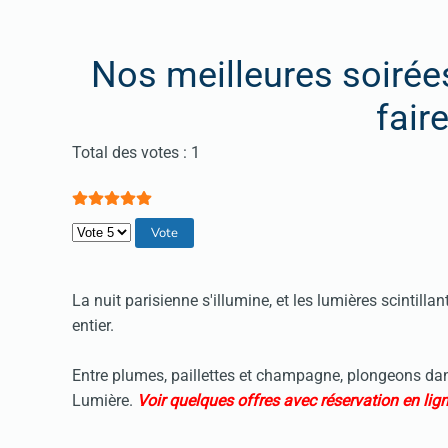
Nos meilleures soirée
faire
Vote utilisateur:
5
/
5
Total des votes : 1
Veuillez voter
La nuit parisienne s'illumine, et les lumières scintill
entier.
Entre plumes, paillettes et champagne, plongeons dans
Lumière.
Voir quelques offres avec réservation en lig