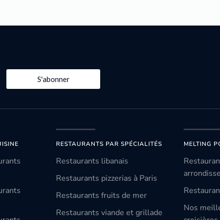
S'abonner
ISINE
RESTAURANTS PAR SPÉCIALITÉS
MELTING P
urants
Restaurants libanais
Restauran
arrondiss
Restaurants pizzerias à Paris
urants
Restauran
Restaurants fruits de mer
Nos meill
Restaurants viande et grillade