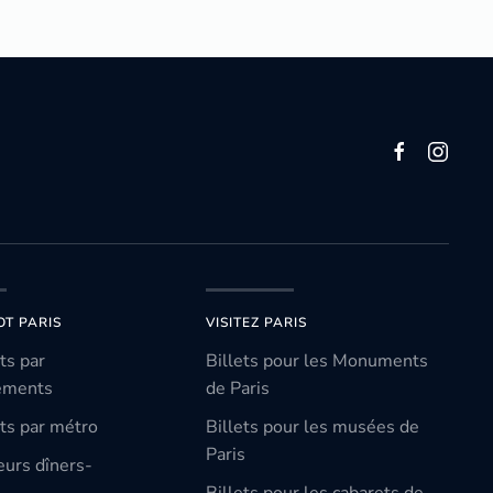
OT PARIS
VISITEZ PARIS
ts par
Billets pour les Monuments
ements
de Paris
ts par métro
Billets pour les musées de
Paris
eurs dîners-