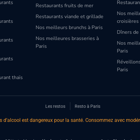
urants
Restauran
Restaurants fruits de mer
Nos meill
Restaurants viande et grillade
urants
croisières
Nos meilleurs brunchs à Paris
Dîners de 
Nos meilleures brasseries à
urants
Nos meille
Paris
Paris
urants
Réveillon
Paris
rant thaïs
Les restos
Resto à Paris
s d’alcool est dangereux pour la santé. Consommez avec modér