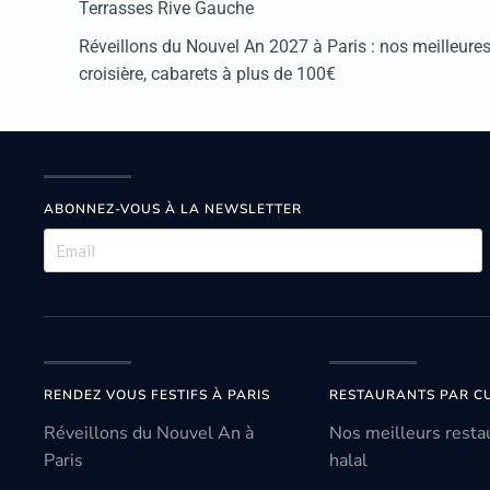
Terrasses Rive Gauche
Réveillons du Nouvel An 2027 à Paris : nos meilleures 
croisière, cabarets à plus de 100€
ABONNEZ-VOUS À LA NEWSLETTER
RENDEZ VOUS FESTIFS À PARIS
RESTAURANTS PAR CU
Réveillons du Nouvel An à
Nos meilleurs resta
Paris
halal