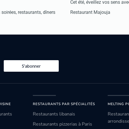
Cet été, éveillez vos sens avec
soirées, restaurants, dîners
Restaurant Majouja
S'abonner
ISINE
RESTAURANTS PAR SPÉCIALITÉS
MELTING P
urants
Restaurants libanais
Restauran
arrondiss
Restaurants pizzerias à Paris