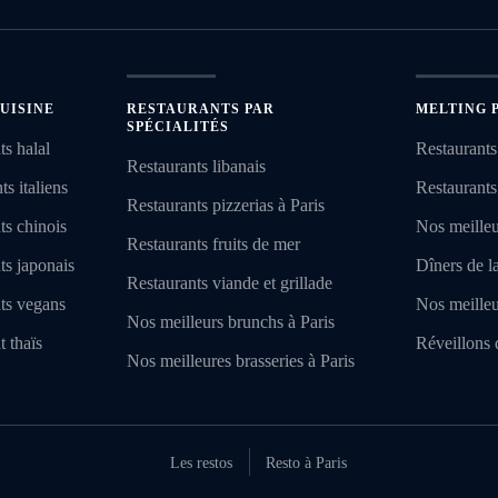
UISINE
RESTAURANTS PAR
MELTING 
SPÉCIALITÉS
ts halal
Restaurants
Restaurants libanais
s italiens
Restaurants
Restaurants pizzerias à Paris
ts chinois
Nos meilleu
Restaurants fruits de mer
ts japonais
Dîners de l
Restaurants viande et grillade
nts vegans
Nos meilleu
Nos meilleurs brunchs à Paris
t thaïs
Réveillons 
Nos meilleures brasseries à Paris
Les restos
Resto à Paris