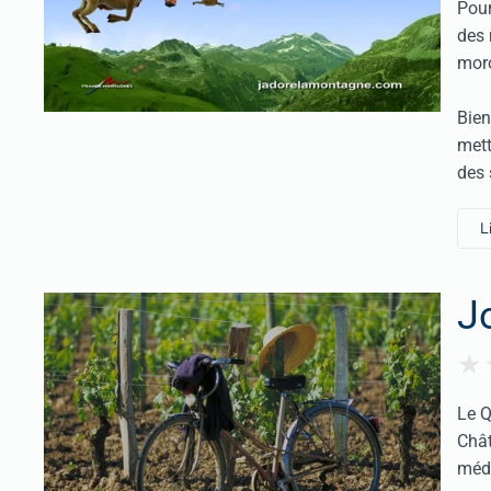
Pour
des 
moro
Bien
mett
des
L
J
Le Q
Chât
médo