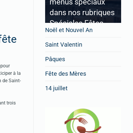
menus spéciaux
dans nos rubriques
Spéciales Fêtes
Noël et Nouvel An
fête
Saint Valentin
Pour enregistrer votre
Pâques
restaurant
 pour
Cliquez ici
Fête des Mères
iciper à la
n de Saint-
14 juillet
nt trois