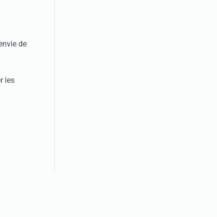
 envie de
r les