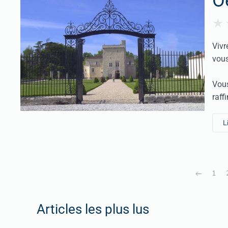
O
Vivr
vous
Vous
raff
L
1
Articles les plus lus