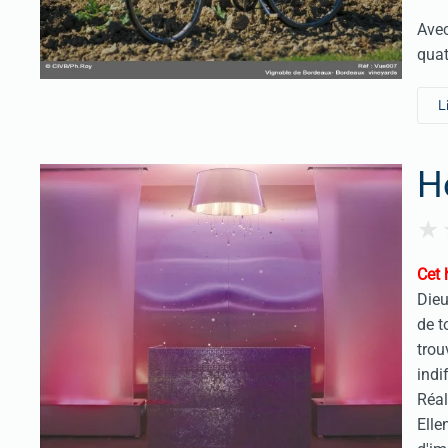
Avec
quat
L
H
Cet 
Dieu
de t
trou
indi
Réal
Elle