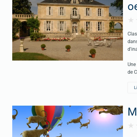
o
Clas
dans
d'in
Une 
de C
L
Mo