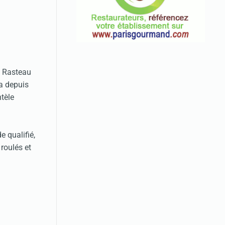
e Rasteau
 a depuis
ntèle
e qualifié,
roulés et