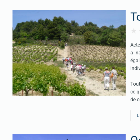
T
Acte
a in
égal
indi
Tout
ce q
de c
L