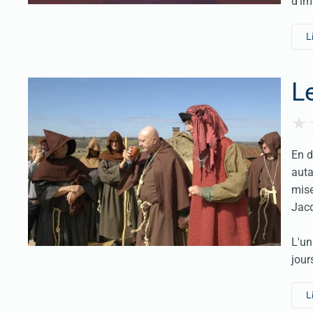
d'im
L
L
En d
auta
mise
Jacq
L'un
jour
L