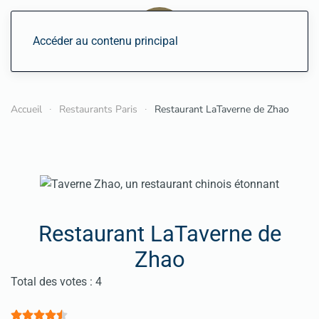
Accéder au contenu principal
Accueil
Restaurants Paris
Restaurant LaTaverne de Zhao
Restaurant LaTaverne de
Zhao
Vote utilisateur:
4.5
/
5
Total des votes : 4