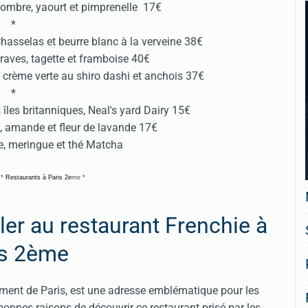
combre, yaourt et pimprenelle 17€
*
n Chasselas et beurre blanc à la verveine 38€
raves, tagette et framboise 40€
s, crème verte au shiro dashi et anchois 37€
*
îles britanniques, Neal's yard Dairy 15€
, amande et fleur de lavande 17€
e, meringue et thé Matcha
*
Restaurants à Paris 2e
me *
ler au restaurant Frenchie à
is 2ème
ement de Paris, est une adresse emblématique pour les
nnes raisons de découvrir ce restaurant prisé par les