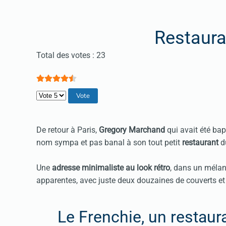
Restaura
Vote utilisateur:
4.5
/
5
Total des votes : 23
Veuillez voter
De retour à Paris,
Gregory Marchand
qui avait été ba
nom sympa et pas banal à son tout petit
restaurant
du
Une
adresse minimaliste au look rétro
, dans un mélan
apparentes, avec juste deux douzaines de couverts et
Le Frenchie, un restaura