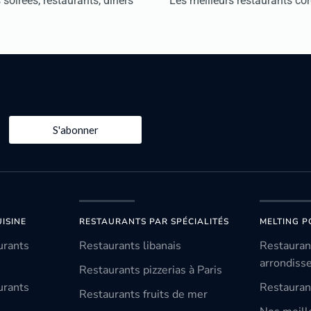
soirées, restaurants, dîners
Les meilleurs restaurants co
S'abonner
ISINE
RESTAURANTS PAR SPÉCIALITÉS
MELTING P
urants
Restaurants libanais
Restauran
arrondiss
Restaurants pizzerias à Paris
urants
Restauran
Restaurants fruits de mer