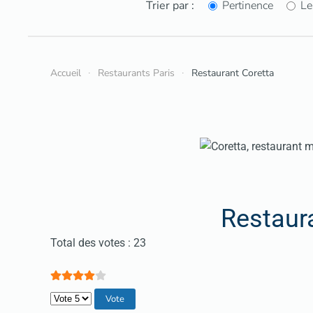
Trier par :
Pertinence
Le
Accueil
Restaurants Paris
Restaurant Coretta
Restaur
Vote utilisateur:
4
/
5
Total des votes : 23
Veuillez voter