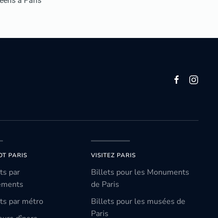
réens à Paris
OT PARIS
VISITEZ PARIS
ts par
Billets pour les Monuments
ements
de Paris
ts par métro
Billets pour les musées de
Paris