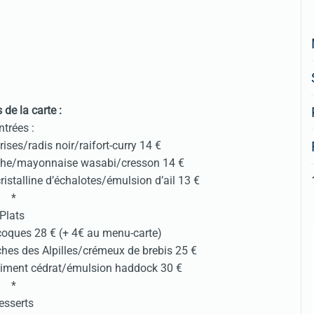
s de la carte :
ntrées :
ises/radis noir/raifort-curry 14 €
che/mayonnaise wasabi/cresson 14 €
istalline d’échalotes/émulsion d’ail 13 €
*
Plats
coques 28 € (+ 4€ au menu-carte)
hes des Alpilles/crémeux de brebis 25 €
diment cédrat/émulsion haddock 30 €
*
esserts