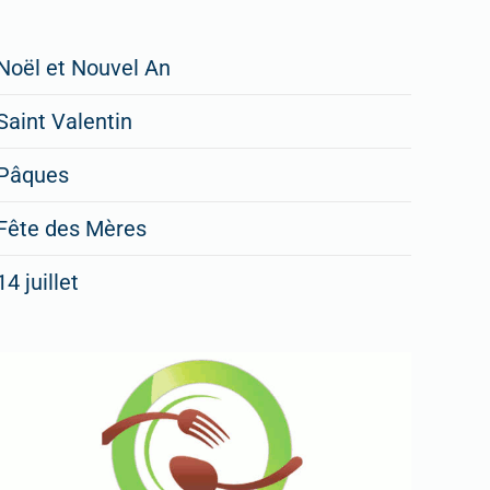
Restaurateurs,
Noël et Nouvel An
faites
Saint Valentin
figurer
vos
Pâques
menus
Fête des Mères
spéciaux
14 juillet
dans
nos
rubriques
Spéciales
Fêtes