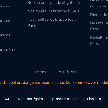
Nos meill
Restaurants viande et grillade
urants
croisières
Nos meilleurs brunchs à Paris
Dîners de 
Nos meilleures brasseries à
urants
Nos meille
Paris
Paris
urants
Réveillon
Paris
rant thaïs
Les restos
Resto à Paris
s d’alcool est dangereux pour la santé. Consommez avec modér
CGU
|
Mentions légales
|
Qui sommes nous ?
|
Plan du site