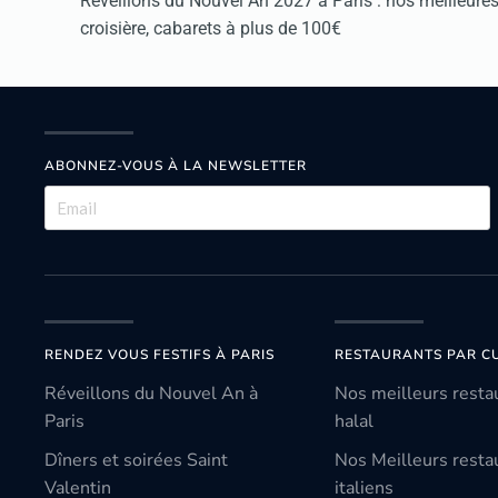
Réveillons du Nouvel An 2027 à Paris : nos meilleures 
croisière, cabarets à plus de 100€
ABONNEZ-VOUS À LA NEWSLETTER
RENDEZ VOUS FESTIFS À PARIS
RESTAURANTS PAR CU
Réveillons du Nouvel An à
Nos meilleurs resta
Paris
halal
Dîners et soirées Saint
Nos Meilleurs resta
Valentin
italiens