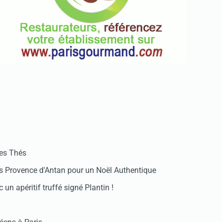
Pour
enregistrer
votre
restaurant
Cliquez
ici
des Thés
 Provence d'Antan pour un Noël Authentique
 un apéritif truffé signé Plantin !